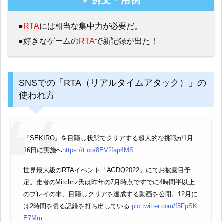
✓例文・用例
●
RTA
には相当な集中力が必要だ。
●好きなゲームの
RTA
で新記録が出た！
SNSでの「RTA（リアルタイムアタック）」の
使われ方
『SEKIRO』を目隠し状態でクリアする超人的な挑戦が1月
16日に実施へ
https://t.co/8EV2fap4MS
世界最大級のRTAイベント「AGDQ2022」にてお披露目予
定。走者のMitchriz氏は昨年の7月時点ですでに4時間半以上
のプレイの末、目隠しクリアを達成する動画を公開。12月に
は2時間を切る記録を打ち出している
pic.twitter.com/f5FpSK
E7Mm