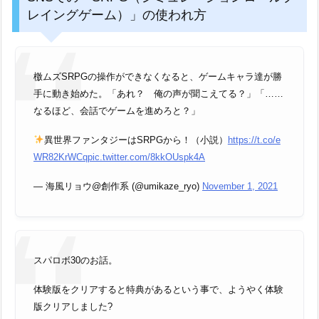
レイングゲーム）」の使われ方
檄ムズSRPGの操作ができなくなると、ゲームキャラ達が勝
手に動き始めた。「あれ？ 俺の声が聞こえてる？」「……
なるほど、会話でゲームを進めろと？」
異世界ファンタジーはSRPGから！（小説）
https://t.co/e
WR82KrWCq
pic.twitter.com/8kkOUspk4A
— 海風リョウ@創作系 (@umikaze_ryo)
November 1, 2021
スパロボ30のお話。
体験版をクリアすると特典があるという事で、ようやく体験
版クリアしました?