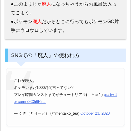
●このままじゃ
廃人
になっちゃうからお風呂は入っ
てこよう。
●ポケモン
廃人
だからどこに行ってもポケモンGO片
手にウロウロしています。
SNSでの「廃人」の使われ方
これが廃人。
ポケモンまだ1000時間言ってない?
プレイ時間カンストまでがチュートリアル( ＾ω＾)
pic.twitt
er.com/73C3i6RzlJ
— くさ（とりーと） (@mentaiko_tea)
October 23, 2020