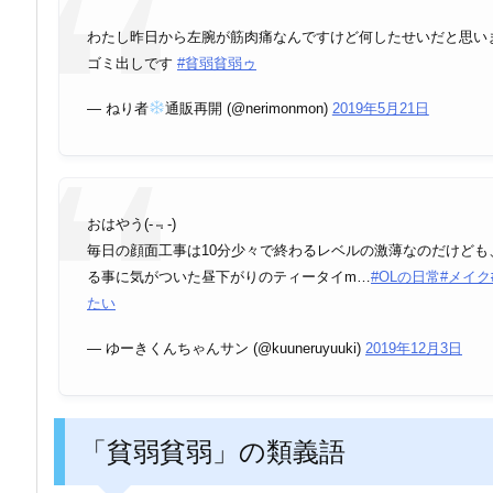
わたし昨日から左腕が筋肉痛なんですけど何したせいだと思い
ゴミ出しです
#貧弱貧弱ゥ
— ねり者
通販再開 (@nerimonmon)
2019年5月21日
おはやう(-﹃-)
毎日の顔面工事は10分少々で終わるレベルの激薄なのだけど
る事に気がついた昼下がりのティータイm…
#OLの日常
#メイク
たい
— ゆーきくんちゃんサン (@kuuneruyuuki)
2019年12月3日
「貧弱貧弱」の類義語