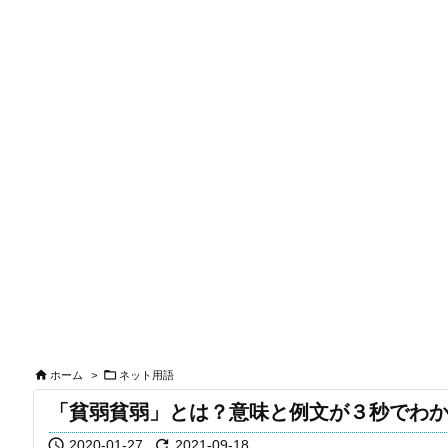


ホーム
>
ネット用語
「貧弱貧弱」とは？意味と例文が３秒でわ


2020-01-27
2021-09-18