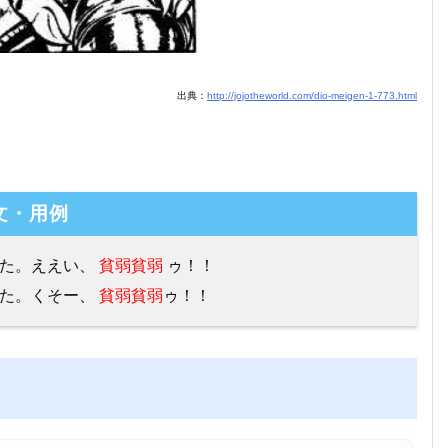
出典：
http://jojotheworld.com/dio-meigen-1-773.html
文・用例
った。ええい、
貧弱貧弱
ゥ！！
った。くそー、
貧弱貧弱
ゥ！！