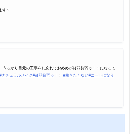
ます？
も、うっかり目元の工事をし忘れておめめが貧弱貧弱ゥ！！になって
#ナチュラルメイク
#貧弱貧弱ゥ
！！
#働きたくない
#ニートになり