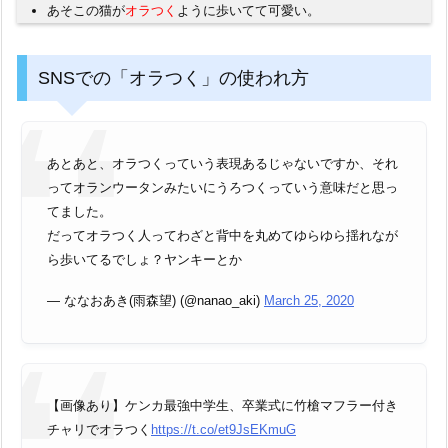
あそこの猫が
オラつく
ように歩いてて可愛い。
SNSでの「オラつく」の使われ方
あとあと、オラつくっていう表現あるじゃないですか、それ
ってオランウータンみたいにうろつくっていう意味だと思っ
てました。
だってオラつく人ってわざと背中を丸めてゆらゆら揺れなが
ら歩いてるでしょ？ヤンキーとか
— ななおあき(雨森望) (@nanao_aki)
March 25, 2020
【画像あり】ケンカ最強中学生、卒業式に竹槍マフラー付き
チャリでオラつく
https://t.co/et9JsEKmuG