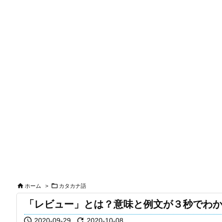


ホーム
>
カタカナ語
「レビュー」とは？意味と例文が３秒でわ


2020-09-29
2020-10-08