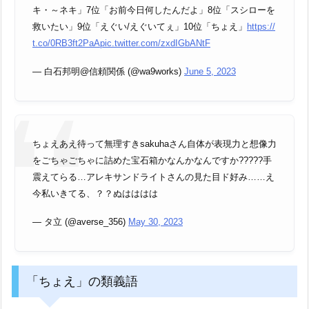
キ・～ネキ」7位「お前今日何したんだよ」8位「スシローを
救いたい」9位「えぐい/えぐいてぇ」10位「ちょえ」
https://
t.co/0RB3ft2PaA
pic.twitter.com/zxdIGbANtF
— 白石邦明@信頼関係 (@wa9works)
June 5, 2023
ちょえあえ待って無理すきsakuhaさん自体が表現力と想像力
をごちゃごちゃに詰めた宝石箱かなんかなんですか?????手
震えてらる…アレキサンドライトさんの見た目ド好み……え
今私いきてる、？？ぬはははは
— タ立 (@averse_356)
May 30, 2023
「ちょえ」の類義語