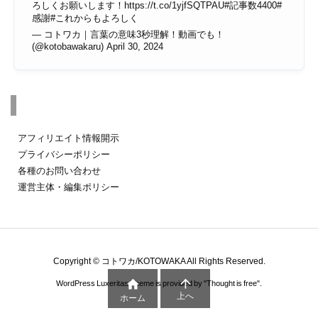
ろしくお願いします！
https://t.co/1yjfSQTPAU
#記事数4400
#
感謝
#これからもよろしく
— コトワカ｜言葉の意味3秒理解！動画でも！
(@kotobawakaru)
April 30, 2024
その他のページ
アフィリエイト情報開示
プライバシーポリシー
各種のお問い合わせ
運営主体・編集ポリシー
Copyright ©
コトワカ/KOTOWAKA
All Rights Reserved.


WordPress Luxeritas Theme is provided by "
Thought is free
".
上へ
ホーム