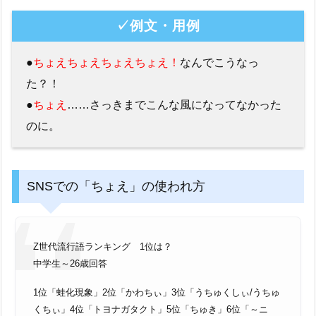
✓例文・用例
●
ちょえちょえちょえちょえ！
なんでこうなっ
た？！
●
ちょえ
……さっきまでこんな風になってなかった
のに。
SNSでの「ちょえ」の使われ方
Z世代流行語ランキング 1位は？
中学生～26歳回答
1位「蛙化現象」2位「かわちぃ」3位「うちゅくしぃ/うちゅ
くちぃ」4位「トヨナガタクト」5位「ちゅき」6位「～ニ