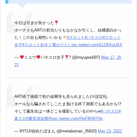
今日は引きが良かった
ボーナスもARTの初当たりもなかなか引くし、結構面白かっ
た！この台も相性いいかも
#スロット
#パチスロ
#スロット
女子
#スロット好きと繋がりたい
pic.twitter.com/lLLDFAsUAX
—
ミユウ
パチスロ女子
? (@miyupon007)
May 17, 20
21
ART終了画面で初の金閣寺も見られました(※設定6)。
ホールなら騙されてしこたま負ける終了画面でもあるかも!?
そして薫先生は一体どこを撮影しているのやらw
#パチスロ
#
家スロ
#番長3
#金閣寺
pic.twitter.com/FktFBH6YNv
— RYOJI@めたぼまん (@metaboman_35810)
May 13, 2021