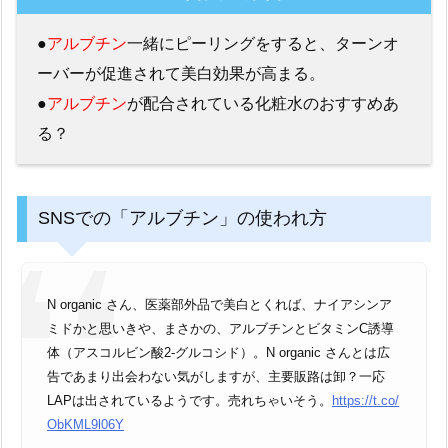
●
アルブチン
一緒にピーリングをすると、ターンオ
ーバーが促進されて美白効果が高まる。
●
アルブチン
が配合されている化粧水のおすすめあ
る？
SNSでの「アルブチン」の使われ方
N organic さん、医薬部外品で美白とくれば、ナイアシンア
ミドかと思いきや、まさかの、アルブチンとビタミンC誘導
体（アスコルビン酸2-グルコシド）。N organic さんとは広
告であまり出会わない気がしますが、主要販路は卸？一応
LAPは出されているようです。売れちゃいそう。
https://t.co/
ObKML9l06Y