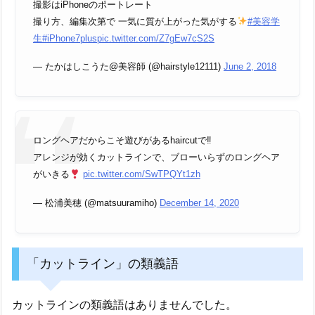
撮影はiPhoneのポートレート
撮り方、編集次第で 一気に質が上がった気がする
#美容学
生
#iPhone7plus
pic.twitter.com/Z7gEw7cS2S
— たかはしこうた@美容師 (@hairstyle12111)
June 2, 2018
ロングヘアだからこそ遊びがあるhaircutで‼︎
アレンジが効くカットラインで、ブローいらずのロングヘア
がいきる
pic.twitter.com/SwTPQYt1zh
— 松浦美穂 (@matsuuramiho)
December 14, 2020
「カットライン」の類義語
カットラインの類義語はありませんでした。