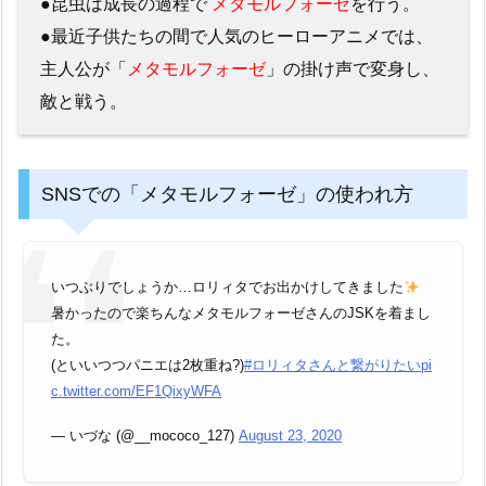
●昆虫は成長の過程で
メタモルフォーゼ
を行う。
●最近子供たちの間で人気のヒーローアニメでは、
主人公が「
メタモルフォーゼ
」の掛け声で変身し、
敵と戦う。
SNSでの「メタモルフォーゼ」の使われ方
いつぶりでしょうか…ロリィタでお出かけしてきました
暑かったので楽ちんなメタモルフォーゼさんのJSKを着まし
た。
(といいつつパニエは2枚重ね?)
#ロリィタさんと繋がりたい
pi
c.twitter.com/EF1QixyWFA
— いづな (@__mococo_127)
August 23, 2020