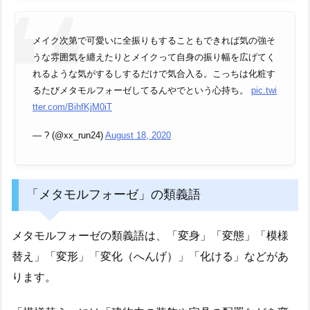
メイク次第で可愛いに全振りもすることもできれば気の強そ
うな雰囲気を纏えたりとメイクって自身の振り幅を広げてく
れるような気がするしするだけで気合入る。こっちは化粧す
るたびメタモルフォーゼしてるんやでという心持ち。
pic.twi
tter.com/BihfKjM0iT
— ? (@xx_run24)
August 18, 2020
「メタモルフォーゼ」の類義語
メタモルフォーゼの類義語は、「変身」「変態」「模様
替え」「変形」「変化（へんげ）」「化ける」などがあ
ります。