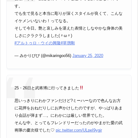
す。
でも生で見ると本当に彫りが深くスタイルが良くて、こんな
イケメンいないわ！ってなる。
そして今日。艶と哀しみを湛えた表情としなやかな身体の美
しさにクラクラしました(〃ω〃)
#アルトゥロ・ウイの興隆
#草彅剛
— みかりぴぴ (@mikaringoo56)
January 25, 2020
25・26日と武将博に行ってきました
思いっきりにわかファンだけど?ミーハーなので色んなお方
に花押をおねだりしにお声かけしたのですが、やっぱりあま
り会話が弾まず…。にわかには厳しい世界でした。
そんな中、とってもフレンドリーだったのがやまがた愛の武
将隊の慶次様でした♡
pic.twitter.com/ULpeI9ygjr