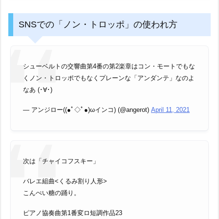
SNSでの「ノン・トロッポ」の使われ方
シューベルトの交響曲第4番の第2楽章はコン・モートでもな
くノン・トロッポでもなくプレーンな「アンダンテ」なのよ
なあ (･∀･)
— アンジロー((●ﾟ◇ﾟ●)ωインコ) (@angerot)
April 11, 2021
次は「チャイコフスキー」
バレエ組曲<くるみ割り人形>
こんぺい糖の踊り。
ピアノ協奏曲第1番変ロ短調作品23