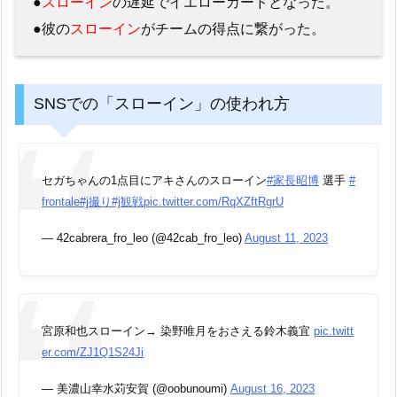
●
スローイン
の遅延でイエローカードとなった。
●彼の
スローイン
がチームの得点に繋がった。
SNSでの「スローイン」の使われ方
セガちゃんの1点目にアキさんのスローイン
#家長昭博
選手
#
frontale
#j撮り
#j観戦
pic.twitter.com/RqXZftRgrU
— 42cabrera_fro_leo (@42cab_fro_leo)
August 11, 2023
宮原和也スローイン→ 染野唯月をおさえる鈴木義宜
pic.twitt
er.com/ZJ1Q1S24Ji
— 美濃山幸水苅安賀 (@oobunoumi)
August 16, 2023