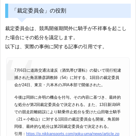
「裁定委員会」の役割
裁定委員会は、競馬開催期間外に騎手が不祥事を起こし
た場合にその処分を議定します。
以下は、実際の事例に関する記事の引用です。
7月6日に道路交通法違反（酒気帯び運転）の疑いで現行犯逮
捕された角居勝彦調教師（54）に対する、1回目の裁定委員
会が24日、東京・六本木のJRA本部で開催された。
今後は同師に弁明の機会を付与。その内容に基づき、最終的
な処分が第2回裁定委員会で決定される。また、13日新潟6R
での競走距離錯誤により騎乗停止処分を受けた山田敬士騎手
（21＝小桧山）に対する1回目の裁定委員会も開催。角居師
同様、最終的な処分は第2回裁定委員会で決定される。
引用：
https://p.nikkansports.com/goku-uma/news/article.zp