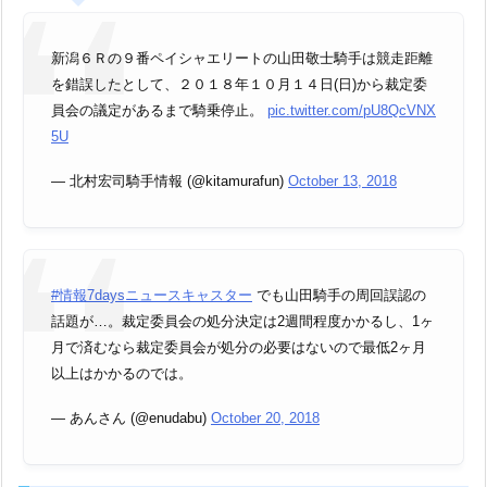
新潟６Ｒの９番ペイシャエリートの山田敬士騎手は競走距離
を錯誤したとして、２０１８年１０月１４日(日)から裁定委
員会の議定があるまで騎乗停止。
pic.twitter.com/pU8QcVNX
5U
— 北村宏司騎手情報 (@kitamurafun)
October 13, 2018
#情報7daysニュースキャスター
でも山田騎手の周回誤認の
話題が…。裁定委員会の処分決定は2週間程度かかるし、1ヶ
月で済むなら裁定委員会が処分の必要はないので最低2ヶ月
以上はかかるのでは。
— あんさん (@enudabu)
October 20, 2018