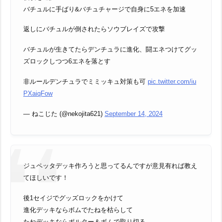
バチュルに手ばり&バチュチャージで自身に5エネを加速
返しにバチュルが倒されたらソウブレイズで攻撃
バチュルが生きてたらデンチュラに進化、闘エネつけてグッ
ズロックしつつ6エネを落とす
非ルールデンチュラでミミッキュ対策も可
pic.twitter.com/iu
PXaiqFow
— ねこじた (@nekojita621)
September 14, 2024
ジュペッタデッキ作ろうと思ってるんですが意見有れば教え
てほしいです！
後1セイジでグッズロックをかけて
進化デッキならボムでたねを枯らして
たねデッキならポルター＆ボムで取り切る