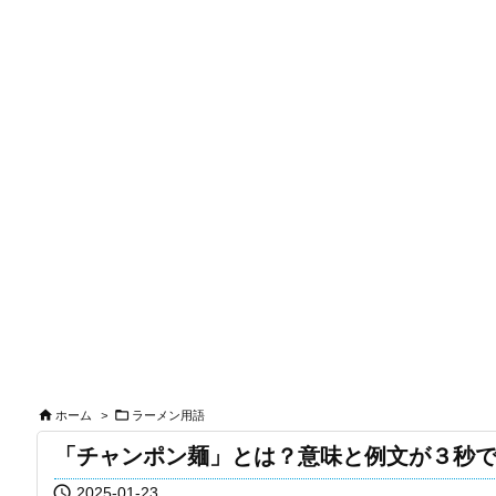


ホーム
>
ラーメン用語
「チャンポン麺」とは？意味と例文が３秒

2025-01-23