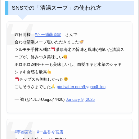
SNSでの「清湯スープ」の使われ方
昨日同様
#らー麺藤原家
さんで
合わせ清湯スープ塩いただきました
ツルモチ手揉み麺に
濃厚海老の旨味と風味が効いた清湯ス
ープが、絡みつき美味しい
ホロホロ2種チャーも美味しいし、白髪ネギと水菜のシャキ
シャキ食感も最高
チップスも美味しかった
ごちそうさまでした
pic.twitter.com/bygno4LTcn
— 誠 (@4JEJrUoqpq44420)
January 9, 2025
#宇都宮市
#一品香今宮店