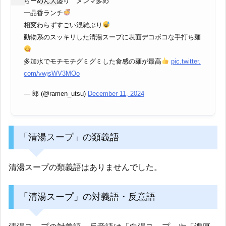
らーめん大盛り メンマ多め
一品香ランチ
相変わらずすごい混雑ぶり
動物系のスッキリした清湯スープに表面デコボコな手打ち麺
多加水でモチモチグミグミした食感の麺が最高
pic.twitter.
com/vwjsWV3MOo
— 郎 (@ramen_utsu)
December 11, 2024
「清湯スープ」の類義語
清湯スープの類義語はありませんでした。
「清湯スープ」の対義語・反意語