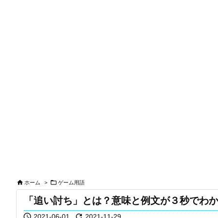


ホーム
>
ゲーム用語
「追い討ち」とは？意味と例文が３秒でわ


2021-06-01
2021-11-29