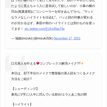
ほうれい線のせいで老けて見られたり、顔の下半分がたるん
だように見えちゃう人に是非試して欲しいのが、小鼻の横の
凹み(尾翼基部)に“コンシーラーを叩き込んで”から、“マット
なラメなしハイライトを仕込む”。パッと顔の印象が変わる
のが分かるはず。鼻筋や頬のハイライトとは別のものを使っ
てます！
pic.twitter.com/ELKmRan74x
— 瑞姫(mizuki) (@mizuki32k)
December 17, 2021
口元美人を叶える
コンプレックス解消メイク??
本日は、顔下半分のメイクで整形級の美人顔をつくるメイク
方法をご紹介?
【シェーディング】
鼻先にV字に/人中に凹んでいる部分/エラとあご先の間
【ハイライト】