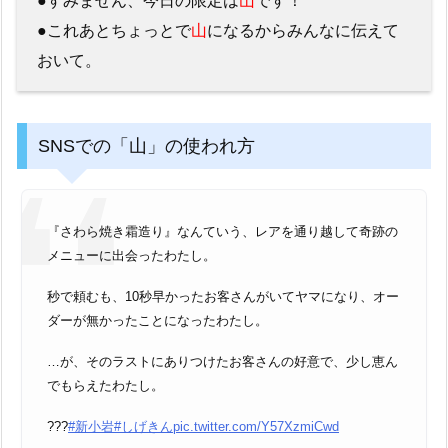
●すみません、今日の限定は
山
です！
●これあとちょっとで
山
になるからみんなに伝えて
おいて。
SNSでの「山」の使われ方
『さわら焼き霜造り』なんていう、レアを通り越して奇跡の
メニューに出会ったわたし。
秒で頼むも、10秒早かったお客さんがいてヤマになり、オー
ダーが無かったことになったわたし。
…が、そのラストにありつけたお客さんの好意で、少し恵ん
でもらえたわたし。
???
#新小岩
#しげきん
pic.twitter.com/Y57XzmiCwd