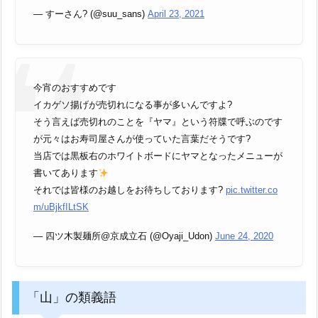
— すーさん? (@suu_sans)
April 23, 2021
今宵のおすすめです
イカゲソ揚げが売切れになる事が多いんですよ?
そう言えば売切れのことを『ヤマ』という符牒で呼ぶのです
が元々はお寿司屋さんが使っていた言葉だそうです?
当店では黒板右のホワイトボードにヤマとなったメニューが
書いてあります
それでは皆様のお越しをお待ちしております?
pic.twitter.co
m/uBjkfILtSK
— 四ツ木製麺所@京成立石 (@Oyaji_Udon)
June 24, 2020
「山」の類義語