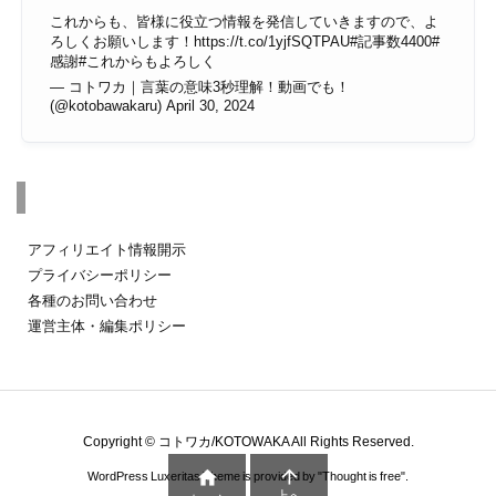
これからも、皆様に役立つ情報を発信していきますので、よ
ろしくお願いします！
https://t.co/1yjfSQTPAU
#記事数4400
#
感謝
#これからもよろしく
— コトワカ｜言葉の意味3秒理解！動画でも！
(@kotobawakaru)
April 30, 2024
その他のページ
アフィリエイト情報開示
プライバシーポリシー
各種のお問い合わせ
運営主体・編集ポリシー
Copyright ©
コトワカ/KOTOWAKA
All Rights Reserved.


WordPress Luxeritas Theme is provided by "
Thought is free
".