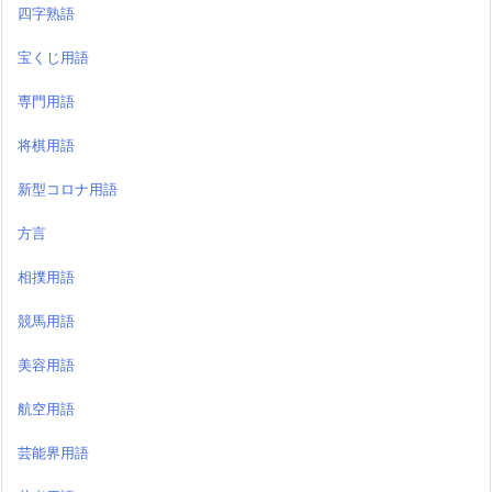
四字熟語
宝くじ用語
専門用語
将棋用語
新型コロナ用語
方言
相撲用語
競馬用語
美容用語
航空用語
芸能界用語