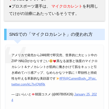
●プロスポーツ選手は、
マイクロカレント
を利用し
てけがの治療にあたっているそうです。
SNSでの「マイクロカレント」の使われ方
アメリカで発売から24時間で即完売、世界的に大ヒット中の
ZIIP HALOがかなりすごい
異なる波形と強度のマイクロ
カレント＆ナノカレントが筋肉に働きかけて肌をキュッと引
き締めてハリ感アップ、なめらかなツヤ肌に！即効性と持続
性を叶える革新的な美顔器です
#PR
@CurrentBody_JP
pic.
twitter.com/kL7lvjQWRk
— はいらいと
韓国コスメ (@807B05X26)
January 25, 202
4