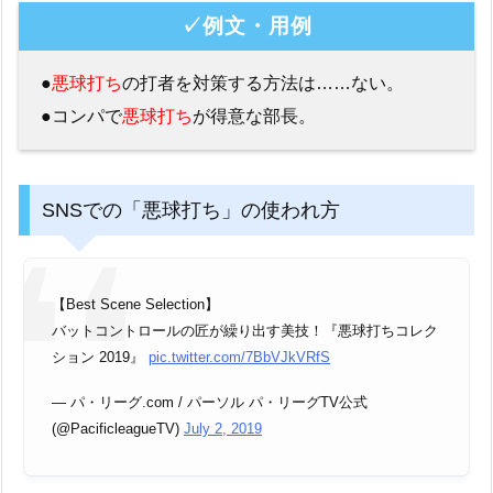
✓例文・用例
●
悪球打ち
の打者を対策する方法は……ない。
●コンパで
悪球打ち
が得意な部長。
SNSでの「悪球打ち」の使われ方
【Best Scene Selection】
バットコントロールの匠が繰り出す美技！『悪球打ちコレク
ション 2019』
pic.twitter.com/7BbVJkVRfS
— パ・リーグ.com / パーソル パ・リーグTV公式
(@PacificleagueTV)
July 2, 2019