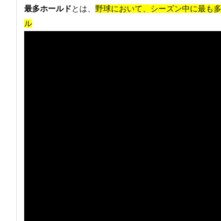
最多ホールド
とは、
野球において、シーズン中に最も
ル