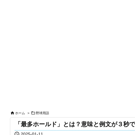


ホーム
>
野球用語
「最多ホールド」とは？意味と例文が３秒

2025-01-11