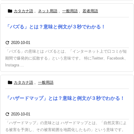

カタカナ語
,
ネット用語
,
一般用語
,
若者用語
「バズる」とは？意味と例文が３秒でわかる！

2020-10-01
「バズる」の意味とは バズるとは、「インターネット上で口コミが短
期間で爆発的に拡散する」という意味です。 特にTwitter、Facebook、
Instagra ...

カタカナ語
,
一般用語
「ハザードマップ」とは？意味と例文が３秒でわかる！

2020-10-01
「ハザードマップ」の意味とは ハザードマップとは、「自然災害によ
る被害を予測し、その被害範囲を地図化したもの」という意味です。