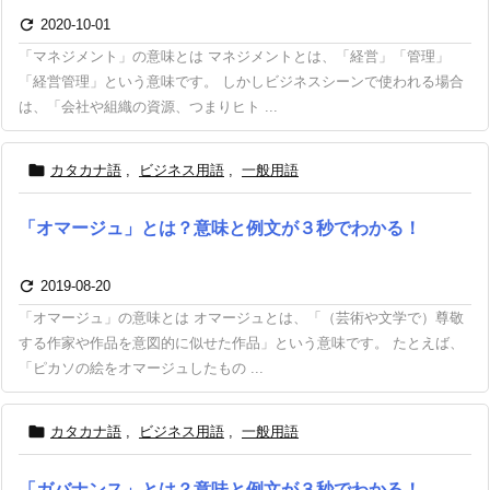

2020-10-01
「マネジメント」の意味とは マネジメントとは、「経営」「管理」
「経営管理」という意味です。 しかしビジネスシーンで使われる場合
は、「会社や組織の資源、つまりヒト ...

カタカナ語
,
ビジネス用語
,
一般用語
「オマージュ」とは？意味と例文が３秒でわかる！

2019-08-20
「オマージュ」の意味とは オマージュとは、「（芸術や文学で）尊敬
する作家や作品を意図的に似せた作品」という意味です。 たとえば、
「ピカソの絵をオマージュしたもの ...

カタカナ語
,
ビジネス用語
,
一般用語
「ガバナンス」とは？意味と例文が３秒でわかる！