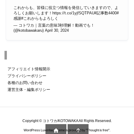
これからも、皆様に役立つ情報を発信していきますので、よ
ろしくお願いします！
https://t.co/1yjfSQTPAU
#記事数4400
#
感謝
#これからもよろしく
— コトワカ｜言葉の意味3秒理解！動画でも！
(@kotobawakaru)
April 30, 2024
その他のページ
アフィリエイト情報開示
プライバシーポリシー
各種のお問い合わせ
運営主体・編集ポリシー
Copyright ©
コトワカ/KOTOWAKA
All Rights Reserved.


WordPress Luxeritas Theme is provided by "
Thought is free
".