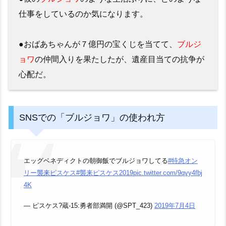
仕事をしているのか気になります。
●おばあちゃんが７億円の宝くじを当てて、
ブルジ
ョワ
の仲間入りを果たしたが、遺産目当ての抗争が
心配だ。
SNSでの「ブルジョワ」の使われ方
エッグベネディクトの朝御飯でブルジョワしてる
#特急オン
リー襲来ピスケス
#襲来ピスケス2019
pic.twitter.com/9qvy4fbj
4K
— ピスケス?蔵-15:勇者部満開 (@SPT_423)
2019年7月4日