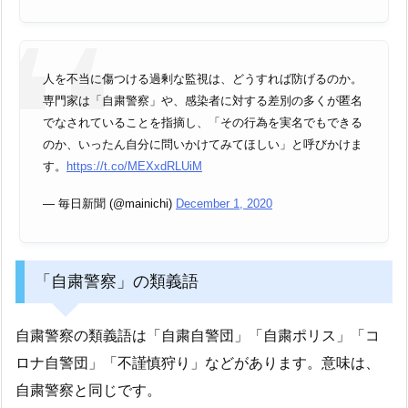
人を不当に傷つける過剰な監視は、どうすれば防げるのか。
専門家は「自粛警察」や、感染者に対する差別の多くが匿名
でなされていることを指摘し、「その行為を実名でもできる
のか、いったん自分に問いかけてみてほしい」と呼びかけま
す。
https://t.co/MEXxdRLUiM
— 毎日新聞 (@mainichi)
December 1, 2020
「自粛警察」の類義語
自粛警察の類義語は「自粛自警団」「自粛ポリス」「コ
ロナ自警団」「不謹慎狩り」などがあります。意味は、
自粛警察と同じです。