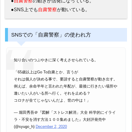
●
自粛警察
の動きが活発になっている。
●SNS上でも
自粛警察
が動いている。
SNSでの「自粛警察」の使われ方
知り合いのつぶやきに深く考えさせられている。
「65歳以上はGo To自粛とか、言うが
それは個人が決める事で、要請すると自粛警察が動き出す。
例えば、余命半年と言われた年配が、最後に行きたい場所や
逢いたい人がいる所へ行く。それを止める？
コロナが全てじゃないんだよ、世の中は！」
— 堀田秀吾＠『図解「ストレス解消」大全 科学的にイライ
ラ・不安を消す方法１００集めました』大好評発売中
(@syugo_h)
December 2, 2020