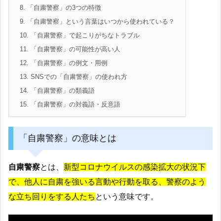
8.
「自粛警察」の3つの特徴
9.
「自粛警察」という言葉はいつから使われている？
10.
「自粛警察」で起こりがちなトラブル
11.
「自粛警察」の可能性が高い人
12.
「自粛警察」の例文・用例
13.
SNSでの「自粛警察」の使われ方
14.
「自粛警察」の類義語
15.
「自粛警察」の対義語・反意語
「自粛警察」の意味とは
自粛警察
とは、
新型コロナウイルスの感染拡大の状況下
で、他人に自粛を強いる言動や行動を取る、警察のよう
な立ち回りをする人たち
という意味です。