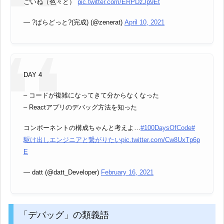
ごいね（色々と）
pic.twitter.com/ERPDzJp9Et
— ?ぱらどっと?(完成) (@zenerat)
April 10, 2021
DAY 4
– コードが複雑になってきて分からなくなった
– Reactアプリのデバッグ方法を知った
コンポーネントの構成ちゃんと考えよ…
#100DaysOfCode
#
駆け出しエンジニアと繋がりたい
pic.twitter.com/Cw8UxTp6p
E
— datt (@datt_Developer)
February 16, 2021
「デバッグ」の類義語