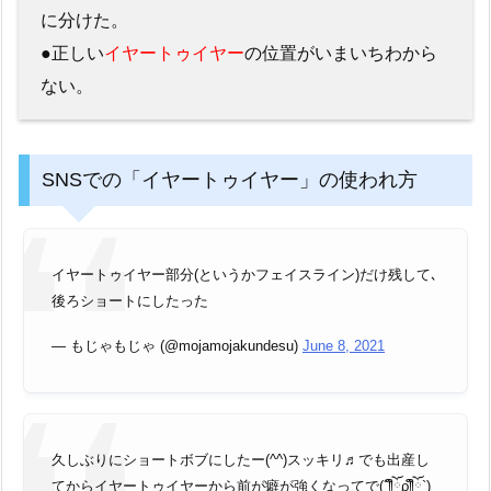
に分けた。
●正しい
イヤートゥイヤー
の位置がいまいちわから
ない。
SNSでの「イヤートゥイヤー」の使われ方
イヤートゥイヤー部分(というかフェイスライン)だけ残して､
後ろショートにしたった
— もじゃもじゃ (@mojamojakundesu)
June 8, 2021
久しぶりにショートボブにしたー(^^)スッキリ♬でも出産し
てからイヤートゥイヤーから前が癖が強くなってで(´༎ຶོρ༎ຶོ`)