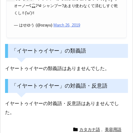
オーノーʕ⁎̯͡⁎ʔ༄ シャンプー?あまり使わなくて済むしすぐ乾
くし✌︎('ω’)✌︎
— はせゆう (@ozayu)
March 26, 2019
「イヤートゥイヤー」の類義語
イヤートゥイヤーの類義語はありませんでした。
「イヤートゥイヤー」の対義語・反意語
イヤートゥイヤーの対義語・反意語はありませんでし
た。

カタカナ語
,
美容用語