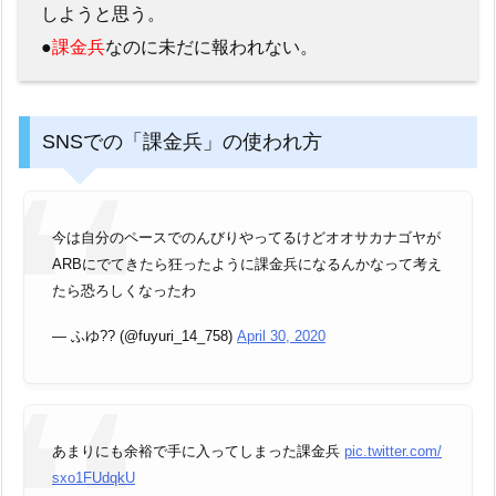
しようと思う。
●
課金兵
なのに未だに報われない。
SNSでの「課金兵」の使われ方
今は自分のペースでのんびりやってるけどオオサカナゴヤが
ARBにでてきたら狂ったように課金兵になるんかなって考え
たら恐ろしくなったわ
— ふゆ?? (@fuyuri_14_758)
April 30, 2020
あまりにも余裕で手に入ってしまった課金兵
pic.twitter.com/
sxo1FUdqkU