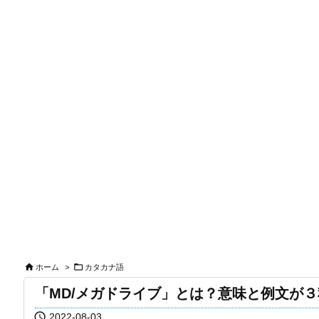


ホーム
>
カタカナ語
「MD/メガドライブ」とは？意味と例文が

2022-08-03