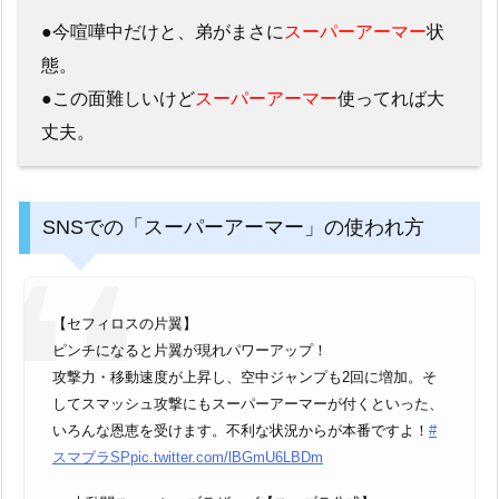
●今喧嘩中だけと、弟がまさに
スーパーアーマー
状
態。
●この面難しいけど
スーパーアーマー
使ってれば大
丈夫。
SNSでの「スーパーアーマー」の使われ方
【セフィロスの片翼】
ピンチになると片翼が現れパワーアップ！
攻撃力・移動速度が上昇し、空中ジャンプも2回に増加。そ
してスマッシュ攻撃にもスーパーアーマーが付くといった、
いろんな恩恵を受けます。不利な状況からが本番ですよ！
#
スマブラSP
pic.twitter.com/lBGmU6LBDm