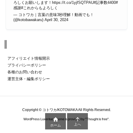
ろしくお願いします！
https://t.co/1yjfSQTPAU
#記事数4400
#
感謝
#これからもよろしく
— コトワカ｜言葉の意味3秒理解！動画でも！
(@kotobawakaru)
April 30, 2024
その他のページ
アフィリエイト情報開示
プライバシーポリシー
各種のお問い合わせ
運営主体・編集ポリシー
Copyright ©
コトワカ/KOTOWAKA
All Rights Reserved.


WordPress Luxeritas Theme is provided by "
Thought is free
".
上へ
ホーム