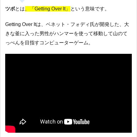
ツボ
とは
、「Getting Over It」
という意味です。
Getting Over Itは、ベネット・フォディ氏が開発した、大
きな釜に入った男性がハンマーを使って移動して山のて
っぺんを目指すコンピューターゲーム。