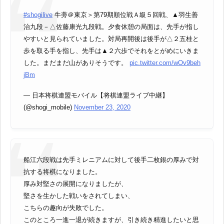
#shogilive
牛蒡＠東京＞第79期順位戦Ａ級５回戦、▲羽生善
治九段－△佐藤康光九段戦。夕食休憩の局面は、先手が指し
やすいと見られていました。対局再開後は後手が△２五桂と
歩を取る手を指し、先手は▲２六歩でそれをとがめにいきま
した。まだまだ山がありそうです。
pic.twitter.com/wOv9beh
jBm
— 日本将棋連盟モバイル【将棋連盟ライブ中継】
(@shogi_mobile)
November 23, 2020
船江六段戦は先手ミレニアムに対して後手二枚銀の厚みで対
抗する将棋になりました。
厚み対堅さの展開になりましたが、
堅さを生かした戦いをされてしまい、
こちらの趣向が失敗でした。
このところ一進一退が続きますが、引き続き精進したいと思