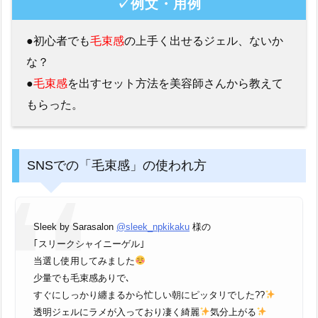
✓例文・用例
●初心者でも
毛束感
の上手く出せるジェル、ないか
な？
●
毛束感
を出すセット方法を美容師さんから教えて
もらった。
SNSでの「毛束感」の使われ方
Sleek by Sarasalon
@sleek_npkikaku
様の
｢スリークシャイニーゲル｣
当選し使用してみました
少量でも毛束感ありで､
すぐにしっかり纏まるから忙しい朝にピッタリでした??
透明ジェルにラメが入っており凄く綺麗
気分上がる