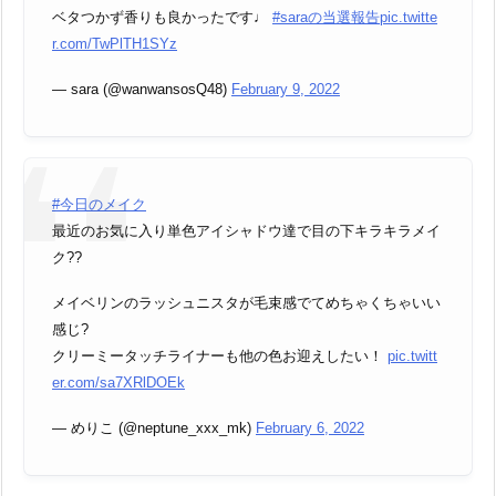
ベタつかず香りも良かったです♩
#saraの当選報告
pic.twitte
r.com/TwPlTH1SYz
— sara (@wanwansosQ48)
February 9, 2022
#今日のメイク
最近のお気に入り単色アイシャドウ達で目の下キラキラメイ
ク??
メイベリンのラッシュニスタが毛束感でてめちゃくちゃいい
感じ?
クリーミータッチライナーも他の色お迎えしたい！
pic.twitt
er.com/sa7XRlDOEk
— めりこ (@neptune_xxx_mk)
February 6, 2022