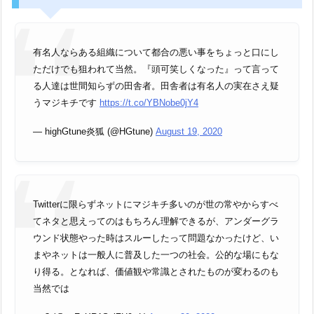
有名人ならある組織について都合の悪い事をちょっと口にし
ただけでも狙われて当然。『頭可笑しくなった』って言って
る人達は世間知らずの田舎者。田舎者は有名人の実在さえ疑
うマジキチです
https://t.co/YBNobe0jY4
— highGtune炎狐 (@HGtune)
August 19, 2020
Twitterに限らずネットにマジキチ多いのが世の常やからすべ
てネタと思えってのはもちろん理解できるが、アンダーグラ
ウンド状態やった時はスルーしたって問題なかったけど、い
まやネットは一般人に普及した一つの社会。公的な場にもな
り得る。となれば、価値観や常識とされたものが変わるのも
当然では