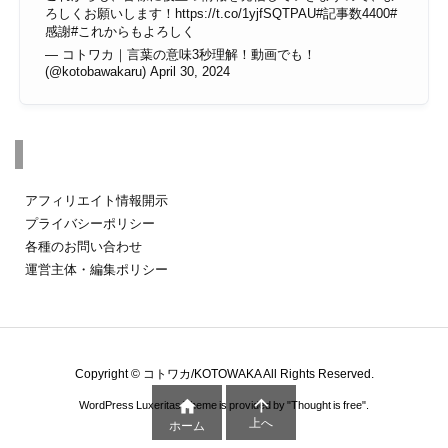
ろしくお願いします！
https://t.co/1yjfSQTPAU
#記事数4400
#
感謝
#これからもよろしく
— コトワカ｜言葉の意味3秒理解！動画でも！
(@kotobawakaru)
April 30, 2024
その他のページ
アフィリエイト情報開示
プライバシーポリシー
各種のお問い合わせ
運営主体・編集ポリシー
Copyright ©
コトワカ/KOTOWAKA
All Rights Reserved.


WordPress Luxeritas Theme is provided by "
Thought is free
".
上へ
ホーム