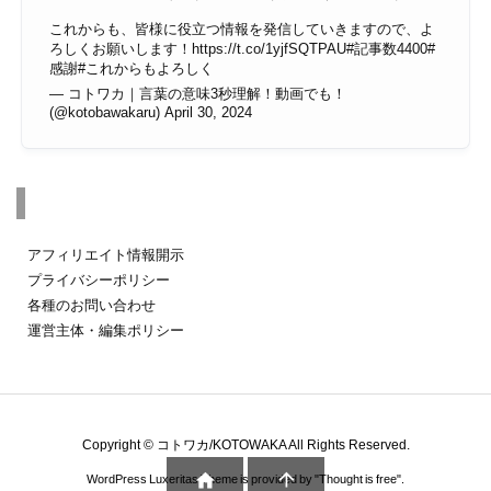
これからも、皆様に役立つ情報を発信していきますので、よ
ろしくお願いします！
https://t.co/1yjfSQTPAU
#記事数4400
#
感謝
#これからもよろしく
— コトワカ｜言葉の意味3秒理解！動画でも！
(@kotobawakaru)
April 30, 2024
その他のページ
アフィリエイト情報開示
プライバシーポリシー
各種のお問い合わせ
運営主体・編集ポリシー
Copyright ©
コトワカ/KOTOWAKA
All Rights Reserved.


WordPress Luxeritas Theme is provided by "
Thought is free
".