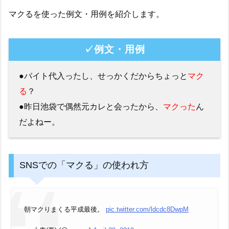
マクるを使った例文・用例を紹介します。
✓例文・用例
●バイト代入ったし、せっかくだからちょっと
マク
る
？
●昨日池袋で偶然元カレと会ったから、
マクった
ん
だよねー。
SNSでの「マクる」の使われ方
朝マクりまくる平成最後。
pic.twitter.com/ldcdc8DwpM