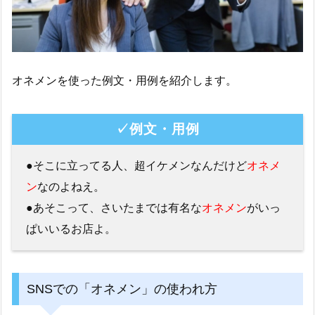
オネメンを使った例文・用例を紹介します。
✓例文・用例
●そこに立ってる人、超イケメンなんだけど
オネメ
ン
なのよねえ。
●あそこって、さいたまでは有名な
オネメン
がいっ
ぱいいるお店よ。
SNSでの「オネメン」の使われ方