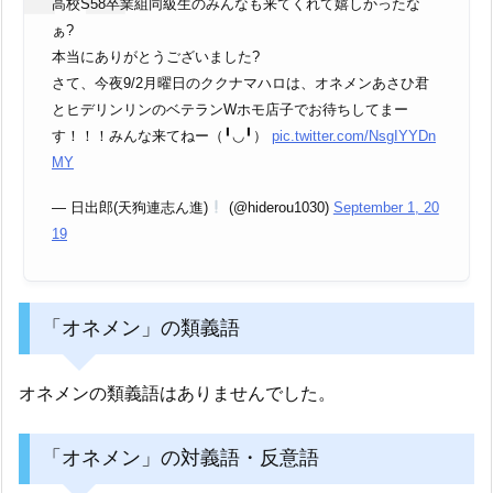
高校S58卒業組同級生のみんなも来てくれて嬉しかったな
ぁ?
本当にありがとうございました?
さて、今夜9/2月曜日のククナマハロは、オネメンあさひ君
とヒデリンリンのベテランWホモ店子でお待ちしてまー
す！！！みんな来てねー（╹◡╹）
pic.twitter.com/NsgIYYDn
MY
— 日出郎(天狗連志ん進)
(@hiderou1030)
September 1, 20
19
「オネメン」の類義語
オネメンの類義語はありませんでした。
「オネメン」の対義語・反意語