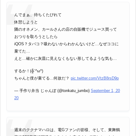
んでまぁ、待ちくたびれて
休憩しようと
隣のオネメン、カールさんの店の自販機でジュース買って
おつりを取ろうとしたら
iQOS？タバコ？吸わないからわかんないけど…なぜココに
棄てた…
えと…確かに灰皿に見えなくもない形してるような気も…
するか！(╬´^ω^)
ちゃんと僕が棄てる…何故だ？
pic.twitter.com/VtzB8rsD9p
— 手作り弁当 じゃんぼ (@tonkatu_jumbo)
September 1, 20
20
週末のククナマハロは、電Gファンの皆様、そして、東舞鶴