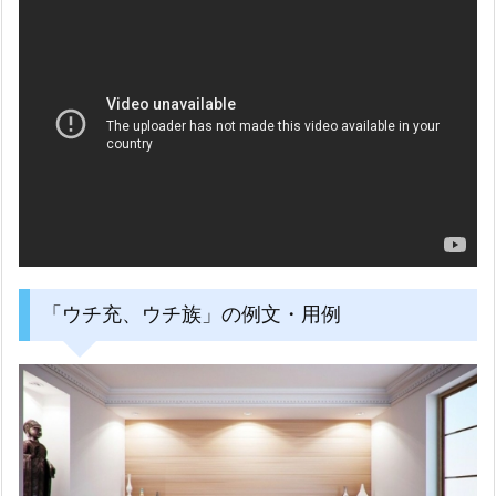
「ウチ充、ウチ族」の例文・用例