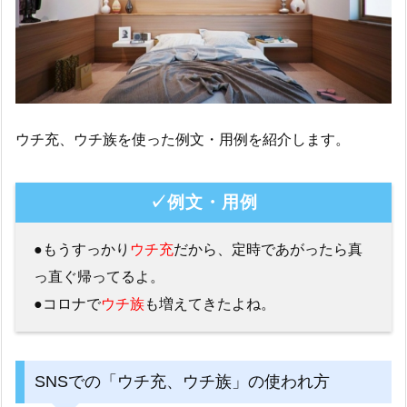
ウチ充、ウチ族を使った例文・用例を紹介します。
✓例文・用例
●もうすっかり
ウチ充
だから、定時であがったら真
っ直ぐ帰ってるよ。
●コロナで
ウチ族
も増えてきたよね。
SNSでの「ウチ充、ウチ族」の使われ方