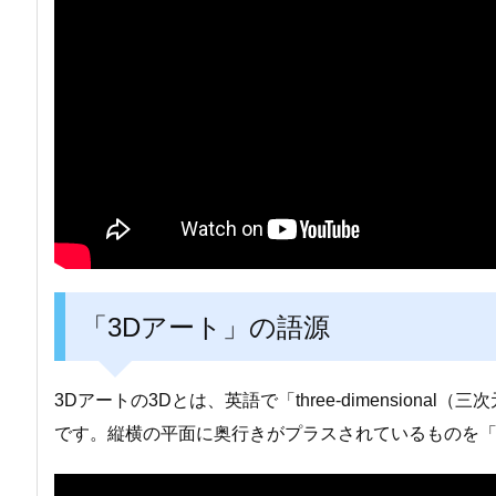
「3Dアート」の語源
3Dアートの3Dとは、英語で「three-dimensional（三
です。縦横の平面に奥行きがプラスされているものを