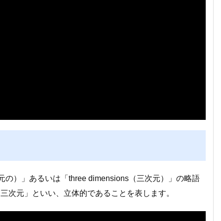
次元の）」あるいは「three dimensions（三次元）」の略語
「三次元」といい、立体的であることを表します。