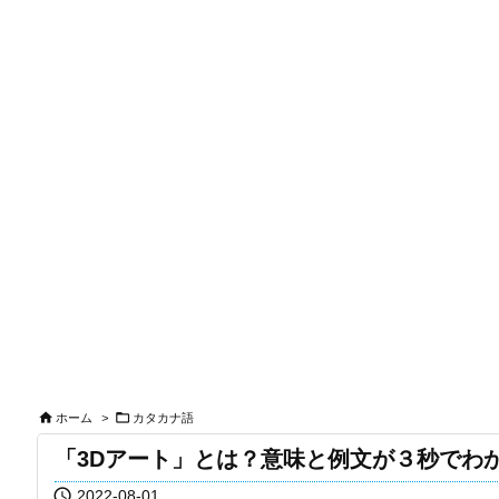


ホーム
>
カタカナ語
「3Dアート」とは？意味と例文が３秒でわ

2022-08-01