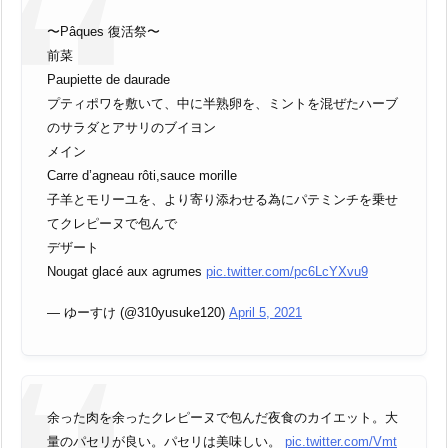
〜Pâques 復活祭〜
前菜
Paupiette de daurade
プティポワを敷いて、中に半熟卵を、ミントを混ぜたハーブ
のサラダとアサリのブイヨン
メイン
Carre d’agneau rôti,sauce morille
子羊とモリーユを、より寄り添わせる為にパテミンチを乗せ
てクレピーヌで包んで
デザート
Nougat glacé aux agrumes
pic.twitter.com/pc6LcYXvu9
— ゆーすけ (@310yusuke120)
April 5, 2021
余った肉を余ったクレピーヌで包んだ夜食のカイエット。大
量のパセリが良い。パセリは美味しい。
pic.twitter.com/Vmt