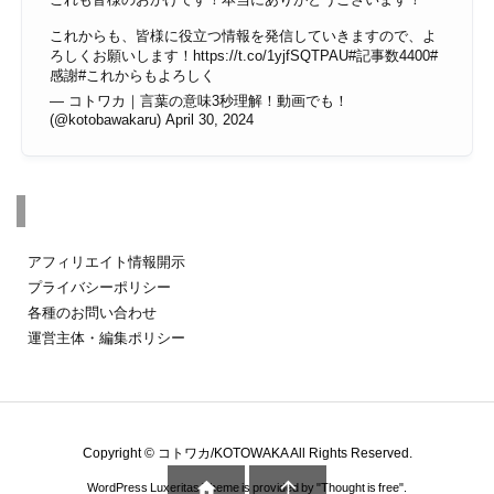
これからも、皆様に役立つ情報を発信していきますので、よ
ろしくお願いします！
https://t.co/1yjfSQTPAU
#記事数4400
#
感謝
#これからもよろしく
— コトワカ｜言葉の意味3秒理解！動画でも！
(@kotobawakaru)
April 30, 2024
その他のページ
アフィリエイト情報開示
プライバシーポリシー
各種のお問い合わせ
運営主体・編集ポリシー
Copyright ©
コトワカ/KOTOWAKA
All Rights Reserved.


WordPress Luxeritas Theme is provided by "
Thought is free
".