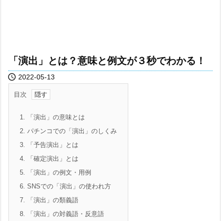
「演出」とは？意味と例文が３秒でわかる！

2022-05-13
目次
1.
「演出」の意味とは
2.
パチンコでの「演出」のしくみ
3.
「予告演出」とは
4.
「確定演出」とは
5.
「演出」の例文・用例
6.
SNSでの「演出」の使われ方
7.
「演出」の類義語
8.
「演出」の対義語・反意語