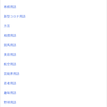
将棋用語
新型コロナ用語
方言
相撲用語
競馬用語
美容用語
航空用語
芸能界用語
若者用語
趣味用語
野球用語