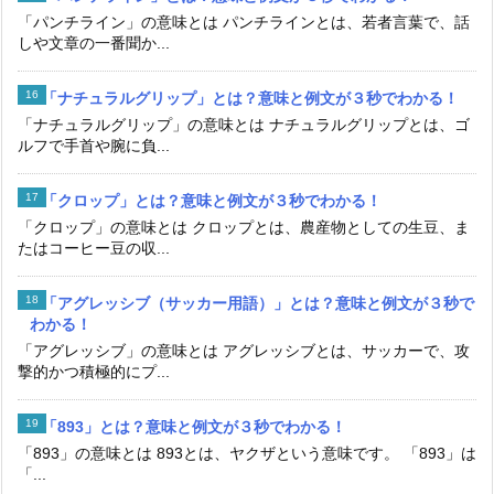
「パンチライン」の意味とは パンチラインとは、若者言葉で、話
しや文章の一番聞か...
「ナチュラルグリップ」とは？意味と例文が３秒でわかる！
「ナチュラルグリップ」の意味とは ナチュラルグリップとは、ゴ
ルフで手首や腕に負...
「クロップ」とは？意味と例文が３秒でわかる！
「クロップ」の意味とは クロップとは、農産物としての生豆、ま
たはコーヒー豆の収...
「アグレッシブ（サッカー用語）」とは？意味と例文が３秒で
わかる！
「アグレッシブ」の意味とは アグレッシブとは、サッカーで、攻
撃的かつ積極的にプ...
「893」とは？意味と例文が３秒でわかる！
「893」の意味とは 893とは、ヤクザという意味です。 「893」は
「...