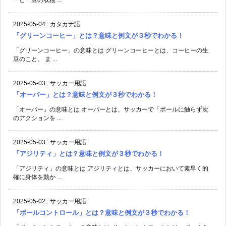
ーヒー豆の収穫 ...
2025-05-04
:
カタカナ語
「グリーンコーヒー」とは？意味と例文が３秒でわかる！
「グリーンコーヒー」の意味とは グリーンコーヒーとは、コーヒーの生
豆のこと。 ま ...
2025-05-03
:
サッカー用語
「オーバー」とは？意味と例文が３秒でわかる！
「オーバー」の意味とは オーバーとは、サッカーで「ボールに触らず次
のアクションを ...
2025-05-03
:
サッカー用語
「アジリティ」とは？意味と例文が３秒でわかる！
「アジリティ」の意味とは アジリティとは、サッカーにおいて素早く的
確に身体を動か ...
2025-05-02
:
サッカー用語
「ボールコントロール」とは？意味と例文が３秒でわかる！