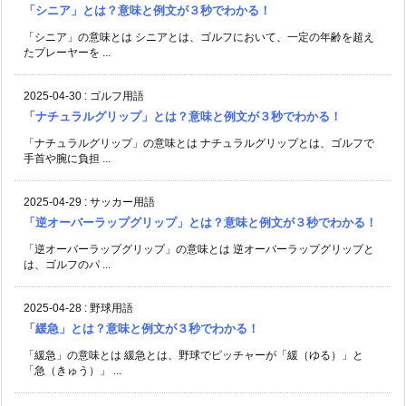
「シニア」とは？意味と例文が３秒でわかる！
「シニア」の意味とは シニアとは、ゴルフにおいて、一定の年齢を超え
たプレーヤーを ...
2025-04-30
:
ゴルフ用語
「ナチュラルグリップ」とは？意味と例文が３秒でわかる！
「ナチュラルグリップ」の意味とは ナチュラルグリップとは、ゴルフで
手首や腕に負担 ...
2025-04-29
:
サッカー用語
「逆オーバーラップグリップ」とは？意味と例文が３秒でわかる！
「逆オーバーラップグリップ」の意味とは 逆オーバーラップグリップと
は、ゴルフのパ ...
2025-04-28
:
野球用語
「緩急」とは？意味と例文が３秒でわかる！
「緩急」の意味とは 緩急とは、野球でピッチャーが「緩（ゆる）」と
「急（きゅう）」 ...