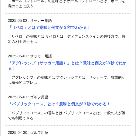
「ボールコントロール」の意味とは ボールコントロールとは、ボールを
意のままに扱う ...
2025-05-02
:
サッカー用語
「リベロ」とは？意味と例文が３秒でわかる！
「リベロ」の意味とは リベロとは、ディフェンスラインの最後方で、特
定の相手選手を ...
2025-05-01
:
サッカー用語
「アグレッシブ（サッカー用語）」とは？意味と例文が３秒でわか
る！
「アグレッシブ」の意味とは アグレッシブとは、サッカーで、攻撃的か
つ積極的にプレ ...
2025-05-01
:
ゴルフ用語
「パブリックコース」とは？意味と例文が３秒でわかる！
「パブリックコース」の意味とは パブリックコースとは、一般の人が誰
でも利用できる ...
2025-04-30
:
ゴルフ用語