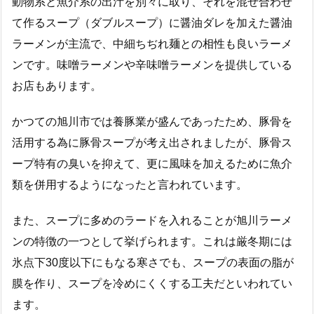
動物系と魚介系の出汁を別々に取り、それを混ぜ合わせ
て作るスープ（ダブルスープ）に醤油ダレを加えた醤油
ラーメンが主流で、中細ちぢれ麺との相性も良いラーメ
ンです。味噌ラーメンや辛味噌ラーメンを提供している
お店もあります。
かつての旭川市では養豚業が盛んであったため、豚骨を
活用する為に豚骨スープが考え出されましたが、豚骨ス
ープ特有の臭いを抑えて、更に風味を加えるために魚介
類を併用するようになったと言われています。
また、スープに多めのラードを入れることが旭川ラーメ
ンの特徴の一つとして挙げられます。これは厳冬期には
氷点下30度以下にもなる寒さでも、スープの表面の脂が
膜を作り、スープを冷めにくくする工夫だといわれてい
ます。