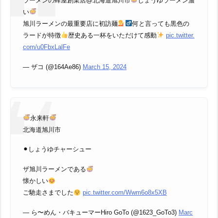
ラーメンの蜂屋創業店@北海道旭川市
しょうゆラーメン濃
い
旭川ラーメンの最重要店に初訪麺
何と言っても黒色の
ラードが特徴
歴史ある一杯をいただけて感動
pic.twitter.
com/u0FbxLalFe
— ザコ (@164Ae86)
March 15, 2024
永来軒
北海道旭川市
⚫︎しょうゆチャーシュー
ザ旭川ラーメンである
懐かしい
ご馳走さまでした
pic.twitter.com/Wwm6o8x5XB
— ら〜めん・バキューマーHiro GoTo (@1623_GoTo3)
Marc