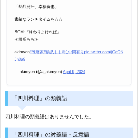
「熱烈発汗、幸福食也」
素敵なランチタイムを☆☆
BGM:『終わりよければ』
≪橋爪もも≫
akimyon
#陳麻家
#橋爪もも
#忙中閑有り
pic.twitter.com/jGaQN
Jh0a9
— akimyon (@a_akimyon)
April 9, 2024
「四川料理」の類義語
四川料理の類義語はありませんでした。
「四川料理」の対義語・反意語