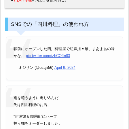
SNSでの「四川料理」の使われ方
駅前にオープンした四川料理屋で胡麻担々麺、まあまあの味
かな。
pic.twitter.com/izhCOftn83
— オジサン (@osajii56)
April 9, 2024
雨を縫うように走り込んだ
先は四川料理のお店。
‟油淋鶏＆咖喱飯”にハーフ
担々麵をオーダーしました。