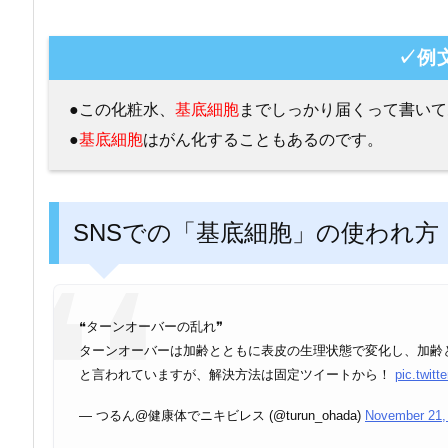
✓例
●この化粧水、
基底細胞
までしっかり届くって書いて
●
基底細胞
はがん化することもあるのです。
SNSでの「基底細胞」の使われ方
❝ターンオーバーの乱れ❞
ターンオーバーは加齢とともに表皮の生理状態で変化し、加齢
と言われていますが、解決方法は固定ツイートから！
pic.twit
— つるん@健康体でニキビレス (@turun_ohada)
November 21,