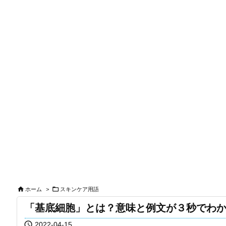


ホーム
>
スキンケア用語
「基底細胞」とは？意味と例文が３秒でわ

2022-04-15