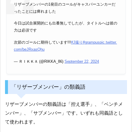
リザーブメンバーの1発目のコールがキャスパーユンカーだ
ったことには痺れました
今日は試合展開的にも出番無しでしたが、タイトルへは彼の
力は必須です
次節のゴールに期待しています!!!
#J撮り
#grampus
pic.twitter.
com/beJRxasQhu
— ＲＩＫＫＡ (@RIKKA_86)
September 22, 2024
「リザーブメンバー」の類義語
リザーブメンバーの類義語は「控え選手」、「ベンチメ
ンバー」、「サブメンバー」です。いずれも同義語とし
て使われます。