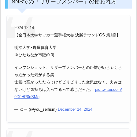
SNSでの「リザーブメンバー」の使われ方
2024.12.14
【全日本大学サッカー選手権大会 決勝ラウンドGS 第1節】
明治大学×鹿屋体育大学
＠ひたちなか市陸(0-0)
イレブンショット、リザーブメンバーとの距離がめちゃくち
ゃ近かった気がする笑
士気は高かっただろうけどピリピリした空気はなく、力みは
ないけど気持ちは入ってるって感じだった。
pic.twitter.com/
9D0HP0nSMq
— ゆー (@you_selfism)
December 14, 2024