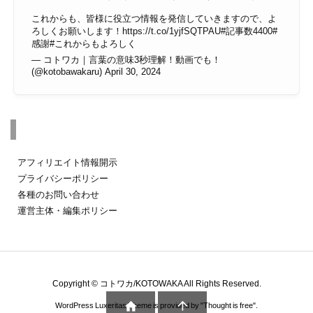
これからも、皆様に役立つ情報を発信していきますので、よ
ろしくお願いします！
https://t.co/1yjfSQTPAU
#記事数4400
#
感謝
#これからもよろしく
— コトワカ｜言葉の意味3秒理解！動画でも！
(@kotobawakaru)
April 30, 2024
その他のページ
アフィリエイト情報開示
プライバシーポリシー
各種のお問い合わせ
運営主体・編集ポリシー
Copyright ©
コトワカ/KOTOWAKA
All Rights Reserved.


WordPress Luxeritas Theme is provided by "
Thought is free
".