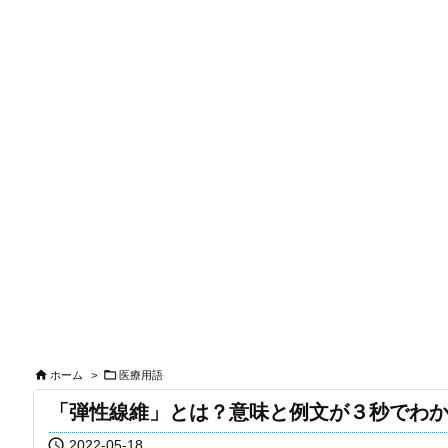


ホーム
>
医療用語
「弾性線維」とは？意味と例文が３秒でわ

2022-05-18