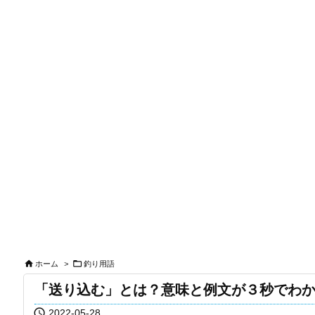


ホーム
>
釣り用語
「送り込む」とは？意味と例文が３秒でわ

2022-05-28