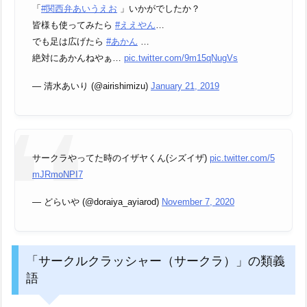
「
#関西弁あいうえお
」いかがでしたか？
皆様も使ってみたら
#ええやん
…
でも足は広げたら
#あかん
…
絶対にあかんねやぁ…
pic.twitter.com/9m15qNugVs
— 清水あいり (@airishimizu)
January 21, 2019
サークラやってた時のイザヤくん(シズイザ)
pic.twitter.com/5
mJRmoNPI7
— どらいや (@doraiya_ayiarod)
November 7, 2020
「サークルクラッシャー（サークラ）」の類義
語